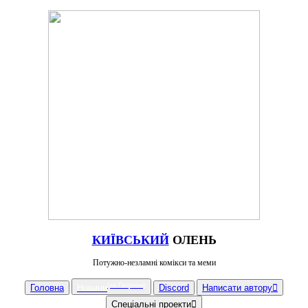
КИЇВСЬКИЙ
ОЛЕНЬ
Потужно-незламні комікси та меми
(на Патреоні)
Головна
Новини
Discord
Написати автору︎
Спеціальні проекти︎