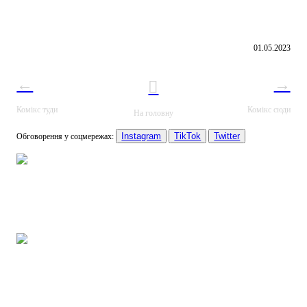
01.05.2023
←
→
︎
Комікс туди
Комікс сюди
На головну
Instagram
TikTok
Twitter
Обговорення у соцмережах: