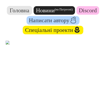
Головна
Новини
Discord
(на Патреоні)
Написати автору︎
Спеціальні проекти︎