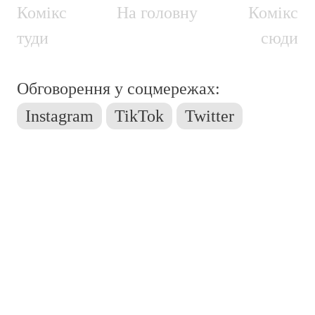
Комікс
На головну
Комікс
туди
сюди
Обговорення у соцмережах:
Instagram
TikTok
Twitter