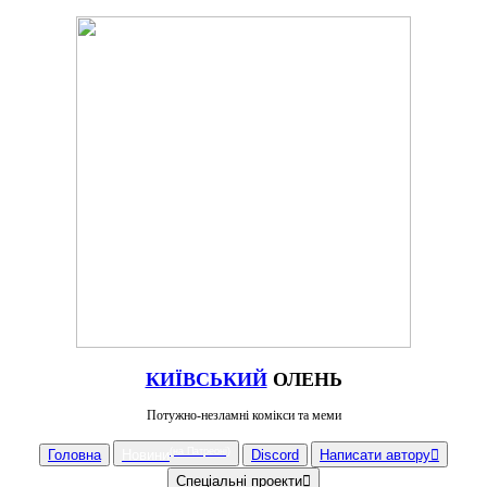
КИЇВСЬКИЙ
ОЛЕНЬ
Потужно-незламні комікси та меми
(на Патреоні)
Головна
Новини
Discord
Написати автору︎
Спеціальні проекти︎