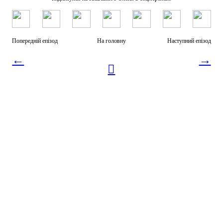
Попередній епізод
На головну
Наступний епізод
←
→
︎