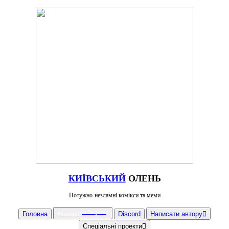
КИЇВСЬКИЙ
ОЛЕНЬ
Потужно-незламні комікси та меми
(на Патреоні)
Головна
Новини
Discord
Написати автору︎
Спеціальні проекти︎